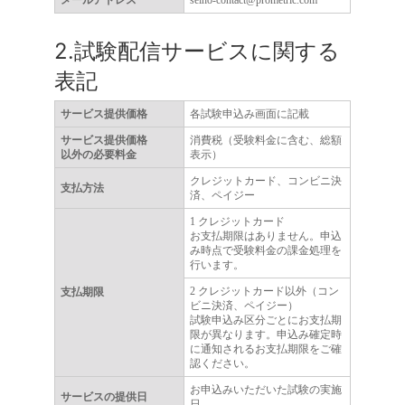
メールアドレス
seiho-contact@prometric.com
2.試験配信サービスに関する
表記
サービス提供価格
各試験申込み画面に記載
サービス提供価格
消費税（受験料金に含む、総額
以外の必要料金
表示）
クレジットカード、コンビニ決
支払方法
済、ペイジー
1 クレジットカード
お支払期限はありません。申込
み時点で受験料金の課金処理を
行います。
2 クレジットカード以外（コン
支払期限
ビニ決済、ペイジー）
試験申込み区分ごとにお支払期
限が異なります。申込み確定時
に通知されるお支払期限をご確
認ください。
お申込みいただいた試験の実施
サービスの提供日
日