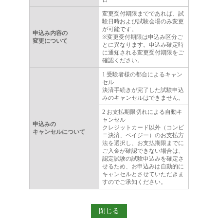
変更受付期限までであれば、試
験日時および試験会場のみ変更
が可能です。
申込み内容の
※変更受付期限は申込み区分ご
変更について
とに異なります。申込み確定時
に通知される変更受付期限をご
確認ください。
1 受験者様の都合によるキャン
セル
決済手続きが完了した試験申込
みのキャンセルはできません。
2 お支払期限切れによる自動キ
ャンセル
申込みの
クレジットカード以外（コンビ
キャンセルについて
ニ決済、ペイジー）のお支払方
法を選択し、お支払期限までに
ご入金が確認できない場合は、
認定試験の試験申込みを確定さ
せるため、お申込みは自動的に
キャンセルとさせていただきま
すのでご承知ください。
閉じる